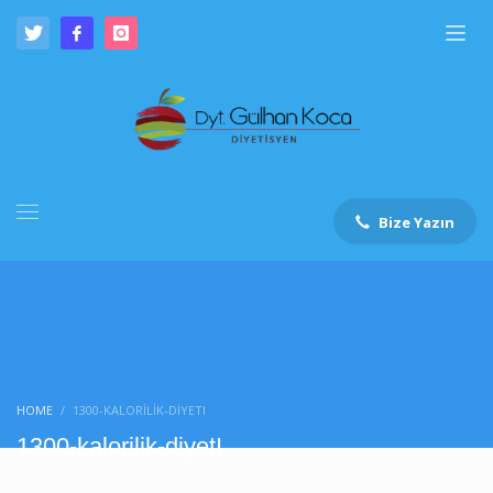
Bize Yazın
HOME
1300-KALORILIK-DIYETI
1300-kalorilik-diyetI