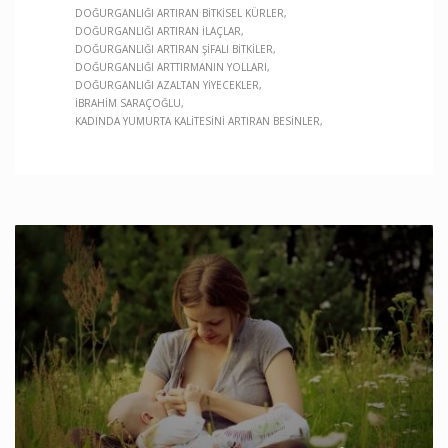
DOĞURGANLIĞI ARTIRAN BITKISEL KÜRLER
DOĞURGANLIĞI ARTIRAN ILAÇLAR
DOĞURGANLIĞI ARTIRAN ŞIFALI BITKILER
DOĞURGANLIĞI ARTTIRMANIN YOLLARI
DOĞURGANLIĞI AZALTAN YIYECEKLER
IBRAHIM SARAÇOĞLU
KADINDA YUMURTA KALITESINI ARTIRAN BESINLER