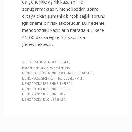
da genellikle ağırlık kazanımı ile
sonuçlanmaktadır. Menopozdan sonra
ortaya çıkan şişmanlık birçok sağlık sorunu
için önemli bir risk faktörüdür. Bu nedenle
menopozdaki kadınların haftada 4-5 kere
45-60 dakika egzersiz yapmaları
gerekmektedir.
7 GÜNLÜK MENOPOZ DIYETI
ERKEN MENOPOZDA BESLENME
MENOPOZ DÖNEMINDE YAPILMASI GEREKENLER
MENOPOZA GIRERKEN NASIL BESLENMELI
MENOPOZDA BESLENME ILKELERI
MENOPOZDA BESLENME LISTESI
MENOPOZDA BESLENME PDF
MENOPOZDA KILO VERENLER