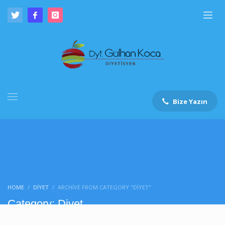
Bize Yazın
HOME
DIYET
ARCHIVE FROM CATEGORY "DIYET"
Category: Diyet