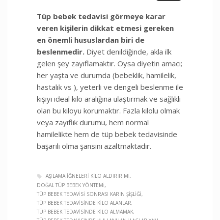
Tüp bebek tedavisi görmeye karar
veren kişilerin dikkat etmesi gereken
en önemli hususlardan biri de
beslenmedir.
Diyet denildiğinde, akla ilk
gelen şey zayıflamaktır. Oysa diyetin amacı;
her yaşta ve durumda (bebeklik, hamilelik,
hastalık vs ), yeterli ve dengeli beslenme ile
kişiyi ideal kilo aralığına ulaştırmak ve sağlıklı
olan bu kiloyu korumaktır. Fazla kilolu olmak
veya zayıflık durumu, hem normal
hamilelikte hem de tüp bebek tedavisinde
başarılı olma şansını azaltmaktadır.
AŞILAMA IĞNELERI KILO ALDIRIR MI
DOĞAL TÜP BEBEK YÖNTEMI
TÜP BEBEK TEDAVISI SONRASI KARIN ŞIŞLIĞI
TÜP BEBEK TEDAVISINDE KILO ALANLAR
TÜP BEBEK TEDAVISINDE KILO ALMAMAK