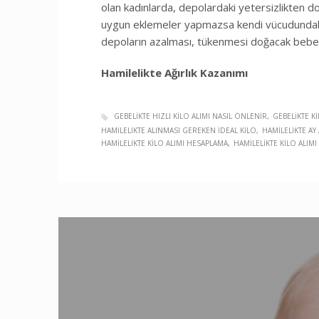
olan kadınlarda, depolardaki yetersizlikten d
uygun eklemeler yapmazsa kendi vücudundaki 
depoların ­azalması, tükenmesi doğacak bebeği
Hamilelikte Ağırlık Kazanımı
GEBELIKTE HIZLI KILO ALIMI NASIL ÖNLENIR
GEBELIKTE KI
HAMILELIKTE ALINMASI GEREKEN IDEAL KILO
HAMILELIKTE AY 
HAMILELIKTE KILO ALIMI HESAPLAMA
HAMILELIKTE KILO ALIM