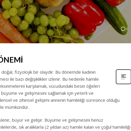
0
 ÖNEMİ
n doğal, fizyolojik bir olaydır. Bu dönemde kadının
esi ile bazı değişiklikler izlenir. Bu nedenle hamile
reksinmelerini karşılamak, vücudundaki besin öğeleri
üyüme ve gelişmesini sağlamak için yeterli ve
el ve zihinsel gelişimi annenin hamileliği süresince olduğu
 ile mümkündür.
lenir, büyür ve gelişir. Büyüme ve gelişmesini henüz
lerde, sık aralıklarla (2 yıldan az) hamile kalan ve çoğul hamileliği