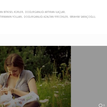
N BITKISEL KÜRLER
DOĞURGANLIĞI ARTIRAN ILAÇLAR
TIRMANIN YOLLARI
DOĞURGANLIĞI AZALTAN YIYECEKLER
IBRAHIM SARAÇOĞLU
0