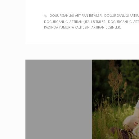
DOĞURGANLIĞI ARTIRAN BITKILER
DOĞURGANLIĞI ARTIRA
DOĞURGANLIĞI ARTIRAN ŞIFALI BITKILER
DOĞURGANLIĞI ART
KADINDA YUMURTA KALITESINI ARTIRAN BESINLER