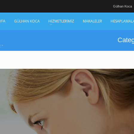
Gülhan Koca
YFA
GÜLHAN KOCA
HİZMETLERİMİZ
MAKALELER
HESAPLAMAL
Categ
."