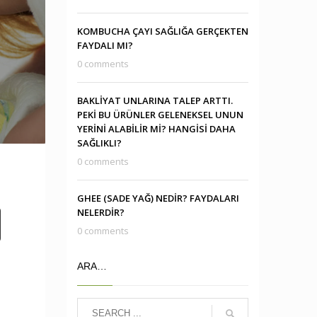
KOMBUCHA ÇAYI SAĞLIĞA GERÇEKTEN
FAYDALI MI?
0 comments
BAKLİYAT UNLARINA TALEP ARTTI.
PEKİ BU ÜRÜNLER GELENEKSEL UNUN
YERİNİ ALABİLİR Mİ? HANGİSİ DAHA
SAĞLIKLI?
0 comments
GHEE (SADE YAĞ) NEDİR? FAYDALARI
NELERDİR?
0 comments
ARA…