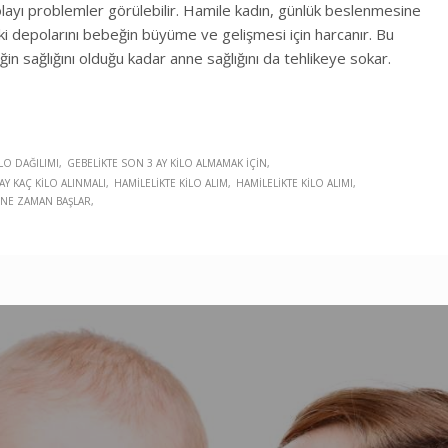
olayı problemler görülebilir. Hamile kadın, günlük beslenmesine
depolarını bebeğin büyüme ve gelişmesi için harcanır. Bu
n sağlığını olduğu kadar anne sağlığını da tehlikeye sokar.
LO DAĞILIMI
GEBELIKTE SON 3 AY KILO ALMAMAK IÇIN
AY KAÇ KILO ALINMALI
HAMILELIKTE KILO ALIM
HAMILELIKTE KILO ALIMI
I NE ZAMAN BAŞLAR