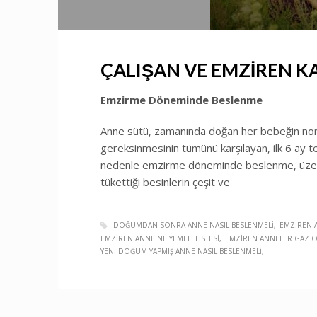
ÇALIŞAN VE EMZİREN KA
Emzirme Döneminde Beslenme
Anne sütü, zamanında doğan her bebeğin nor
gereksinmesinin tümünü karşılayan, ilk 6 ay t
nedenle emzirme döneminde beslenme, üzeri
tükettiği besinlerin çeşit ve
DOĞUMDAN SONRA ANNE NASIL BESLENMELI
EMZIREN A
EMZIREN ANNE NE YEMELI LISTESI
EMZIREN ANNELER GAZ OL
YENI DOĞUM YAPMIŞ ANNE NASIL BESLENMELI