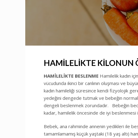
HAMİLELİKTE KİLONUN
HAMİLELİKTE BESLENME
Hamilelik kadın içi
vücudunda ikinci bir canlının oluşması ve büyüm
kadın hamileliği süresince kendi fizyolojik ge
yedeğini dengede tutmak ve bebeğin normal b
dengeli beslenmek zorundadır. Bebeğin bedens
kadar, hamilelik öncesinde de iyi beslenmesi
Bebek, ana rahminde annenin yedikleri ile bes
tamamlamamış küçük yaştaki (18 yaş altı) hamile