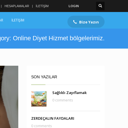
HESAPLAMALAR
İLETİŞİM
LOGIN
AR
İLETİŞİM
Bize Yazın
ory: Online Diyet Hizmet bölgelerimiz.
SON YAZILAR
Sağlıklı Zayıflamak
0 comments
ZERDEÇALIN FAYDALARI
0 comments