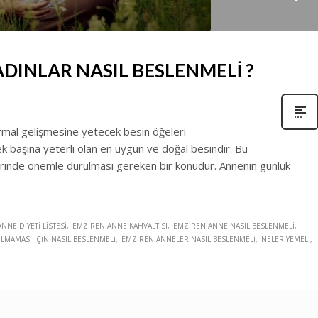
DINLAR NASIL BESLENMELİ ?
mal gelişmesine yetecek besin öğeleri
ek başına yeterli olan en uygun ve doğal besindir. Bu
nde önemle durulması gereken bir konudur. Annenin günlük
NNE DIYETI LISTESI
EMZIREN ANNE KAHVALTISI
EMZIREN ANNE NASIL BESLENMELI
MAMASI IÇIN NASIL BESLENMELI
EMZIREN ANNELER NASIL BESLENMELI
NELER YEMELI