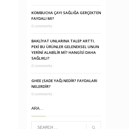
KOMBUCHA ÇAYI SAĞLIĞA GERÇEKTEN
FAYDALI MI?
0 comments
BAKLİYAT UNLARINA TALEP ARTTI.
PEKİ BU ÜRÜNLER GELENEKSEL UNUN
YERİNİ ALABİLİR Mİ? HANGİSİ DAHA
SAĞLIKLI?
0 comments
GHEE (SADE YAĞ) NEDİR? FAYDALARI
NELERDİR?
0 comments
ARA…