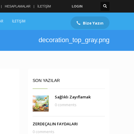
HESAPLAMALAR
İLETİŞİM
LOGIN
AR
İLETİŞİM
Bize Yazın
decoration_top_gray.png
SON YAZILAR
Sağlıklı Zayıflamak
0 comments
ZERDEÇALIN FAYDALARI
0 comments