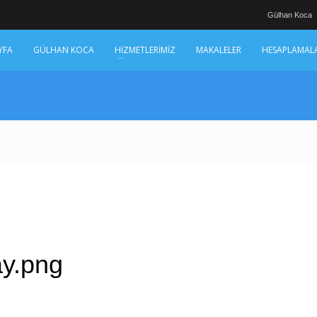
Gülhan Koca
YFA
GÜLHAN KOCA
HİZMETLERİMİZ
MAKALELER
HESAPLAMAL
ay.png