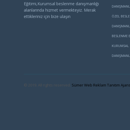
Eğitimi,Kurumsal beslenme danışmanlığı
DANIŞMANL
alanlarında hizmet vermekteyiz. Merak
ettikleriniz için bize ulaşın
ÖZEL BESL
DANIŞMANL
BESLENME E
KURUMSAL 
DANIŞMANL
© 2019. All rights reserved.
Sümer Web Reklam Tanıtım Ajans