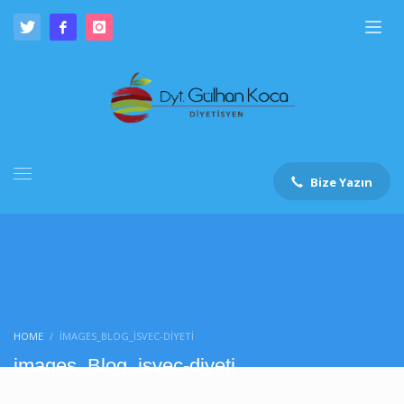
Bize Yazın
HOME
IMAGES_BLOG_ISVEC-DIYETI
images_Blog_isvec-diyeti