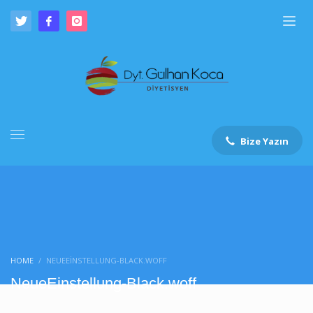
Bize Yazın
HOME
NEUEEINSTELLUNG-BLACK.WOFF
NeueEinstellung-Black.woff