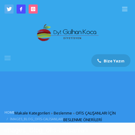
Bize Yazın
HOME
Makale Kategorileri
»
Beslenme
»
OFİS ÇALIŞANLARI İÇİN
IMAGES_BLOG_OFIS-CALISANLARI
BESLENME ÖNERİLERİ
images_Blog_ofis-calisanlari