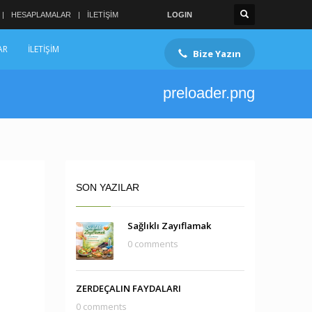
HESAPLAMALAR
İLETİŞİM
LOGIN
AR
İLETİŞİM
Bize Yazın
preloader.png
SON YAZILAR
Sağlıklı Zayıflamak
0 comments
ZERDEÇALIN FAYDALARI
0 comments