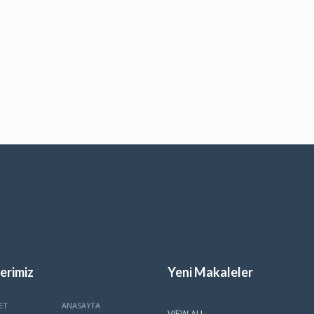
erimiz
Yeni Makaleler
ET
ANASAYFA
VIEW ALL