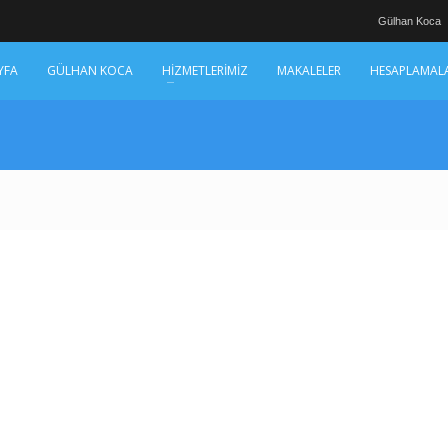
Gülhan Koca
YFA
GÜLHAN KOCA
HİZMETLERİMİZ
MAKALELER
HESAPLAMAL