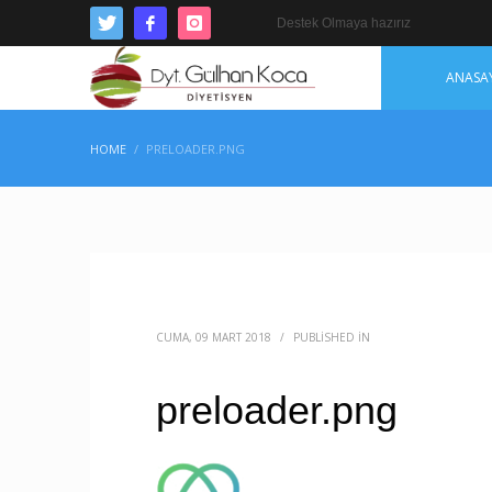
Destek Olmaya hazırız
ANASA
HOME
PRELOADER.PNG
CUMA, 09 MART 2018
/
PUBLISHED IN
preloader.png