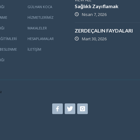
Sağlıklı Zayıflamak
IĞI
GÜLHAN KOCA
Nisan 7, 2026
ENME
HİZMETLERİMİZ
IĞI
MAKALELER
ZERDEÇALIN FAYDALARI
Mart 30, 2026
ĞITIMLERI
HESAPLAMALAR
BESLENME
İLETİŞİM
IĞI
ı
.