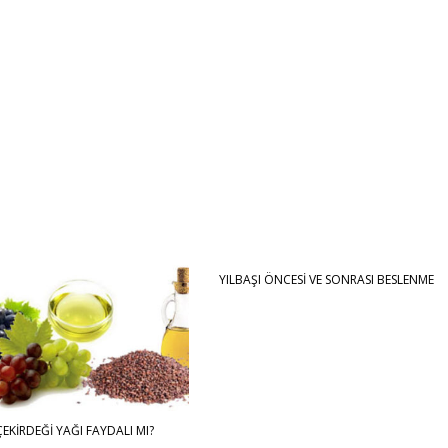
YILBAŞI ÖNCESİ VE SONRASI BESLENME
EKİRDEĞİ YAĞI FAYDALI MI?