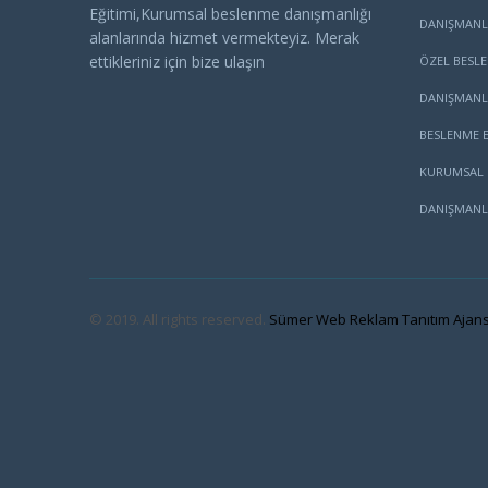
Eğitimi,Kurumsal beslenme danışmanlığı
DANIŞMANL
alanlarında hizmet vermekteyiz. Merak
ettikleriniz için bize ulaşın
ÖZEL BESL
DANIŞMANL
BESLENME E
KURUMSAL 
DANIŞMANL
© 2019. All rights reserved.
Sümer Web Reklam Tanıtım Ajans