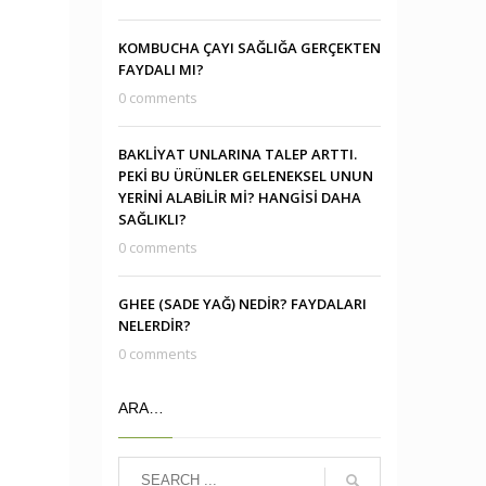
KOMBUCHA ÇAYI SAĞLIĞA GERÇEKTEN
FAYDALI MI?
0 comments
BAKLİYAT UNLARINA TALEP ARTTI.
PEKİ BU ÜRÜNLER GELENEKSEL UNUN
YERİNİ ALABİLİR Mİ? HANGİSİ DAHA
SAĞLIKLI?
0 comments
GHEE (SADE YAĞ) NEDİR? FAYDALARI
NELERDİR?
0 comments
ARA…