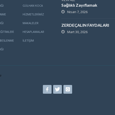
Sağlıklı Zayıflamak
IĞI
GÜLHAN KOCA
Nisan 7, 2026
ENME
HİZMETLERİMİZ
IĞI
MAKALELER
ZERDEÇALIN FAYDALARI
Mart 30, 2026
ĞITIMLERI
HESAPLAMALAR
BESLENME
İLETİŞİM
IĞI
ı
.