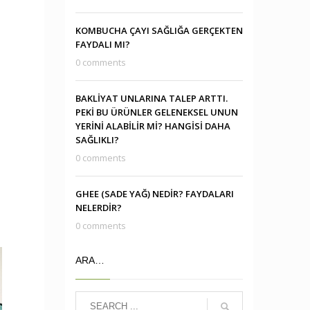
KOMBUCHA ÇAYI SAĞLIĞA GERÇEKTEN
FAYDALI MI?
0 comments
BAKLİYAT UNLARINA TALEP ARTTI.
PEKİ BU ÜRÜNLER GELENEKSEL UNUN
YERİNİ ALABİLİR Mİ? HANGİSİ DAHA
SAĞLIKLI?
0 comments
GHEE (SADE YAĞ) NEDİR? FAYDALARI
NELERDİR?
0 comments
ARA…