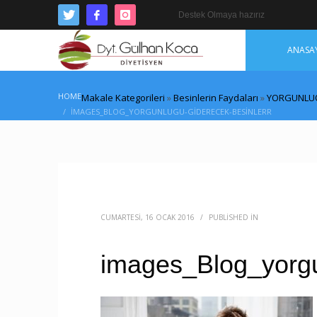
Destek Olmaya hazırız
ANASA
HOME
Makale Kategorileri
»
Besinlerin Faydaları
»
YORGUNLUĞ
IMAGES_BLOG_YORGUNLUGU-GIDERECEK-BESINLERR
CUMARTESI, 16 OCAK 2016
/
PUBLISHED IN
images_Blog_yorgu