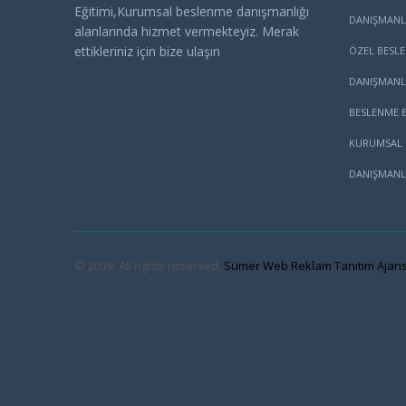
Eğitimi,Kurumsal beslenme danışmanlığı
DANIŞMANL
alanlarında hizmet vermekteyiz. Merak
ettikleriniz için bize ulaşın
ÖZEL BESL
DANIŞMANL
BESLENME E
KURUMSAL 
DANIŞMANL
© 2019. All rights reserved.
Sümer Web Reklam Tanıtım Ajans