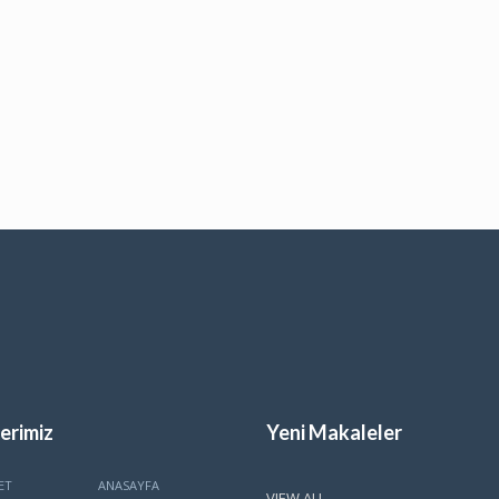
erimiz
Yeni Makaleler
ET
ANASAYFA
VIEW ALL