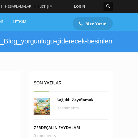
HESAPLAMALAR
İLETİŞİM
LOGIN
AR
İLETİŞİM
Bize Yazın
_Blog_yorgunlugu-giderecek-besinlerr
SON YAZILAR
Sağlıklı Zayıflamak
0 comments
ZERDEÇALIN FAYDALARI
0 comments