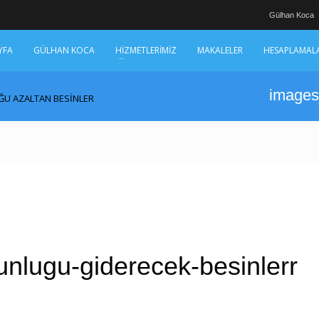
Gülhan Koca
YFA
GÜLHAN KOCA
HİZMETLERİMİZ
MAKALELER
HESAPLAMAL
images
U AZALTAN BESİNLER
nlugu-giderecek-besinlerr