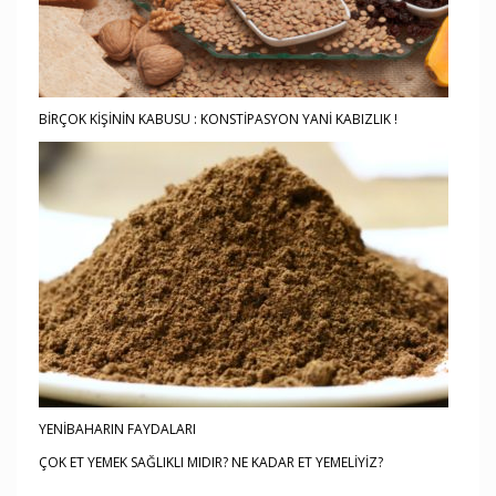
BİRÇOK KİŞİNİN KABUSU : KONSTİPASYON YANİ KABIZLIK !
YENİBAHARIN FAYDALARI
ÇOK ET YEMEK SAĞLIKLI MIDIR? NE KADAR ET YEMELİYİZ?