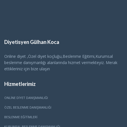
Diyetisyen Gülhan Koca
Online diyet ,Özel diyet koçluğu,Beslenme Eğitimi,Kurumsal
beslenme danışmanlığı alanlarında hizmet vermekteyiz. Merak
ettikleriniz için bize ulaşın
Hizmetlerimiz
ONLINE DIYET DANIŞMANLIĞI
ÖZEL BESLENME DANIŞMANLIĞI
BESLENME EĞITIMLERI
KURUMSAL BESLENME DANIŞMANLIĞI