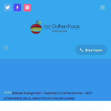
Bize Yazın
HOME
Makale Kategorileri
»
Kadınlara Özel Beslenme
»
ADET
DÖNEMİNDE (REGL-MENSTRÜASYON) BESLENME
IMAGES_BLOG_REGLI-DONEMINDE-BESLENME