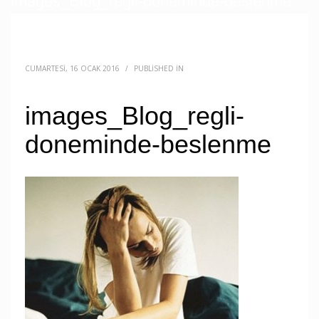
images_Blog_regli-doneminde-beslenme
CUMARTESI, 16 OCAK 2016
/
PUBLISHED IN
images_Blog_regli-
doneminde-beslenme