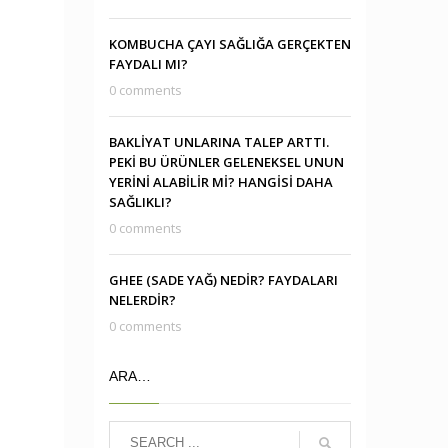
KOMBUCHA ÇAYI SAĞLIĞA GERÇEKTEN
FAYDALI MI?
0 comments
BAKLİYAT UNLARINA TALEP ARTTI.
PEKİ BU ÜRÜNLER GELENEKSEL UNUN
YERİNİ ALABİLİR Mİ? HANGİSİ DAHA
SAĞLIKLI?
0 comments
GHEE (SADE YAĞ) NEDİR? FAYDALARI
NELERDİR?
0 comments
ARA…