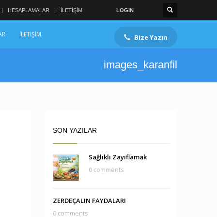
HESAPLAMALAR
İLETİŞİM
LOGIN
AR
İLETİŞİM
Bize Yazın
images_karanfil
SON YAZILAR
Sağlıklı Zayıflamak
0 comments
ZERDEÇALIN FAYDALARI
0 comments