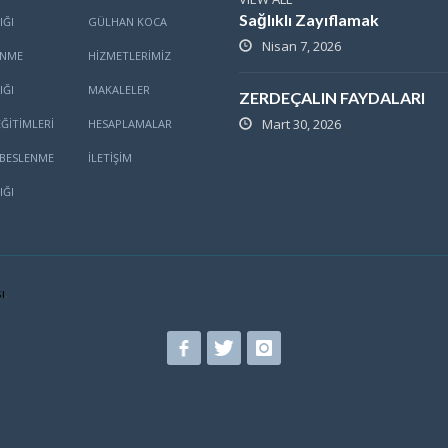
Sağlıklı Zayıflamak
IĞI
GÜLHAN KOCA
Nisan 7, 2026
ENME
HİZMETLERİMİZ
IĞI
MAKALELER
ZERDEÇALIN FAYDALARI
Mart 30, 2026
ĞITIMLERI
HESAPLAMALAR
BESLENME
İLETİŞİM
IĞI
ı
.