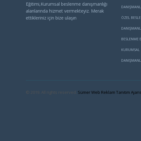
Eğitimi,Kurumsal beslenme danışmanlığı
DANIŞMANL
alanlarında hizmet vermekteyiz. Merak
ettikleriniz için bize ulaşın
ÖZEL BESL
DANIŞMANL
BESLENME E
KURUMSAL 
DANIŞMANL
© 2019. All rights reserved.
Sümer Web Reklam Tanıtım Ajans