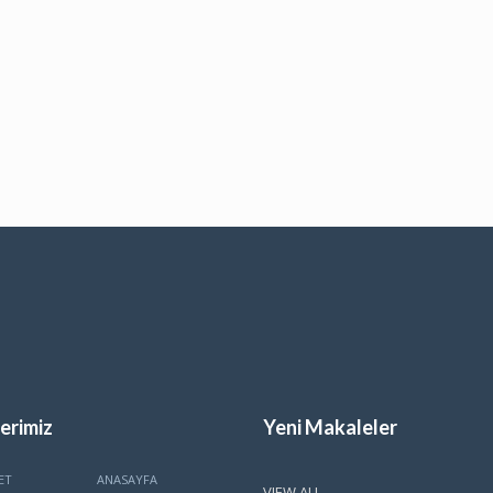
erimiz
Yeni Makaleler
ET
ANASAYFA
VIEW ALL