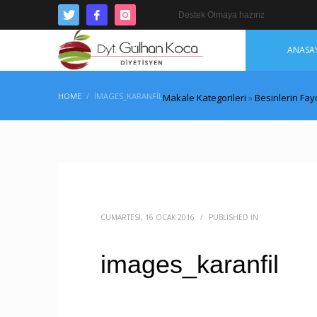
Destek Olmaya hazırız
ANASA
HOME
IMAGES_KARANFIL
Makale Kategorileri
»
Besinlerin Fay
CUMARTESI, 16 OCAK 2016
/
PUBLISHED IN
images_karanfil