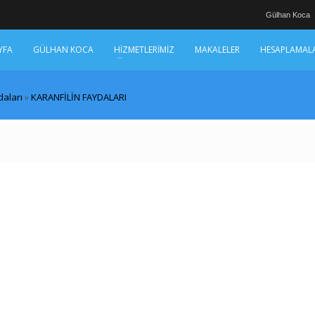
Gülhan Koca
YFA
GÜLHAN KOCA
HİZMETLERİMİZ
MAKALELER
HESAPLAMAL
daları
»
KARANFİLİN FAYDALARI