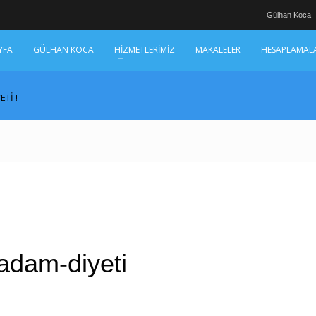
Gülhan Koca
YFA
GÜLHAN KOCA
HİZMETLERİMİZ
MAKALELER
HESAPLAMAL
Tİ !
adam-diyeti