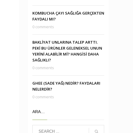
KOMBUCHA ÇAYI SAĞLIĞA GERÇEKTEN
FAYDALI MI?
0 comments
BAKLİYAT UNLARINA TALEP ARTTI.
PEKİ BU ÜRÜNLER GELENEKSEL UNUN
YERİNİ ALABİLİR Mİ? HANGİSİ DAHA
SAĞLIKLI?
0 comments
GHEE (SADE YAĞ) NEDİR? FAYDALARI
NELERDİR?
0 comments
ARA…