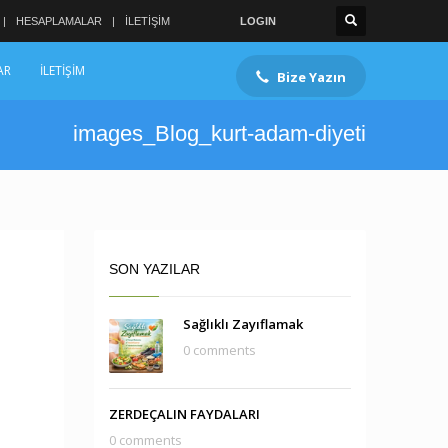
HESAPLAMALAR
İLETİŞİM
LOGIN
AR
İLETİŞİM
Bize Yazın
images_Blog_kurt-adam-diyeti
SON YAZILAR
Sağlıklı Zayıflamak
0 comments
ZERDEÇALIN FAYDALARI
0 comments