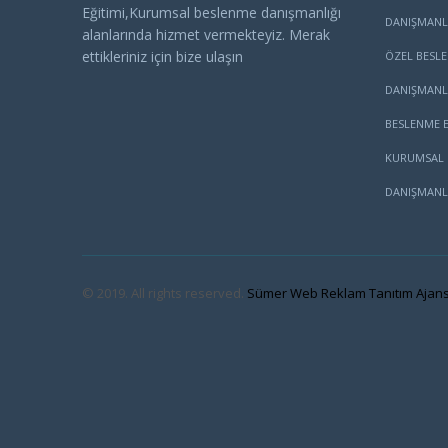
Eğitimi,Kurumsal beslenme danışmanlığı
DANIŞMANL
alanlarında hizmet vermekteyiz. Merak
ettikleriniz için bize ulaşın
ÖZEL BESL
DANIŞMANL
BESLENME E
KURUMSAL 
DANIŞMANL
© 2019. All rights reserved.
Sümer Web Reklam Tanıtım Ajans