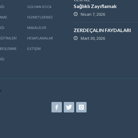
Sağlıklı Zayıflamak
IĞI
GÜLHAN KOCA
Nisan 7, 2026
ENME
HİZMETLERİMİZ
IĞI
MAKALELER
ZERDEÇALIN FAYDALARI
Mart 30, 2026
ĞITIMLERI
HESAPLAMALAR
BESLENME
İLETİŞİM
IĞI
ı
.