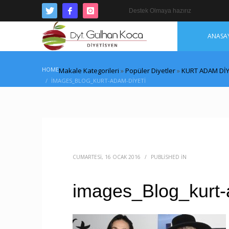
Destek Olmaya hazırız
ANASA
HOME
Makale Kategorileri
»
Popüler Diyetler
»
KURT ADAM DİYE
IMAGES_BLOG_KURT-ADAM-DIYETI
CUMARTESI, 16 OCAK 2016
/
PUBLISHED IN
images_Blog_kurt-