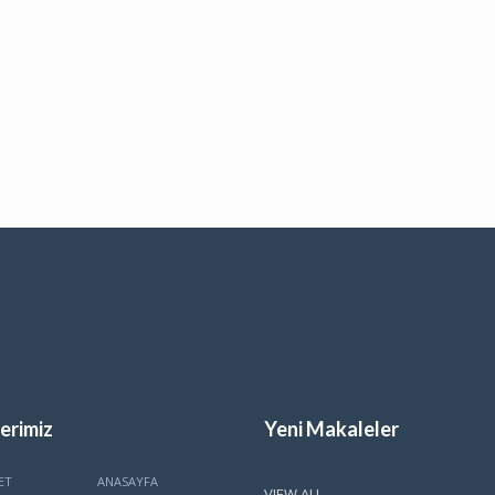
erimiz
Yeni Makaleler
ET
ANASAYFA
VIEW ALL