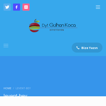
Bize Yazın
HOME
LEVENT-BEY
levent-bey