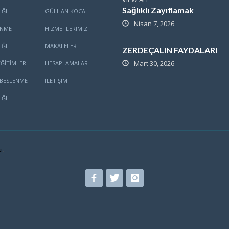
Sağlıklı Zayıflamak
IĞI
GÜLHAN KOCA
Nisan 7, 2026
ENME
HİZMETLERİMİZ
IĞI
MAKALELER
ZERDEÇALIN FAYDALARI
Mart 30, 2026
ĞITIMLERI
HESAPLAMALAR
BESLENME
İLETİŞİM
IĞI
ı
.