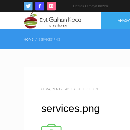
Destek Olmaya hazırız
ANASA
HOME
SERVICES.PNG
CUMA, 09 MART 2018
/
PUBLISHED IN
services.png