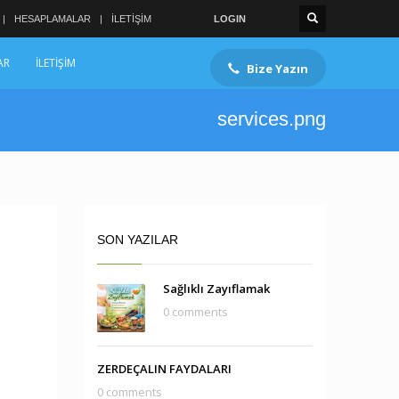
HESAPLAMALAR
İLETİŞİM
LOGIN
AR
İLETİŞİM
Bize Yazın
services.png
SON YAZILAR
Sağlıklı Zayıflamak
0 comments
ZERDEÇALIN FAYDALARI
0 comments