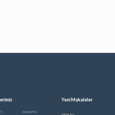
erimiz
Yeni Makaleler
ET
ANASAYFA
VIEW ALL