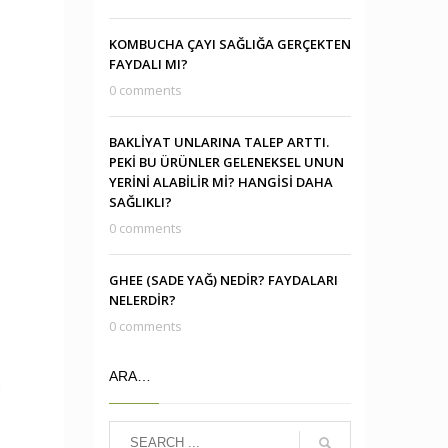
KOMBUCHA ÇAYI SAĞLIĞA GERÇEKTEN
FAYDALI MI?
0 comments
BAKLİYAT UNLARINA TALEP ARTTI.
PEKİ BU ÜRÜNLER GELENEKSEL UNUN
YERİNİ ALABİLİR Mİ? HANGİSİ DAHA
SAĞLIKLI?
0 comments
GHEE (SADE YAĞ) NEDİR? FAYDALARI
NELERDİR?
0 comments
ARA…