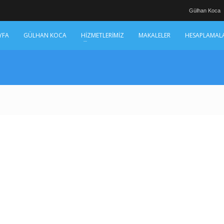
Gülhan Koca
YFA
GÜLHAN KOCA
HİZMETLERİMİZ
MAKALELER
HESAPLAMAL