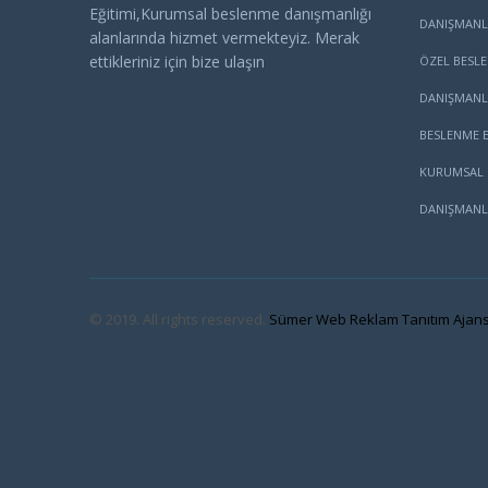
Eğitimi,Kurumsal beslenme danışmanlığı
DANIŞMANL
alanlarında hizmet vermekteyiz. Merak
ettikleriniz için bize ulaşın
ÖZEL BESL
DANIŞMANL
BESLENME E
KURUMSAL 
DANIŞMANL
© 2019. All rights reserved.
Sümer Web Reklam Tanıtım Ajans