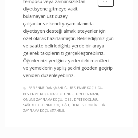
temposu veya zamansızlıktan
diyetisyene gitmeye vakit
bulamayan üst düzey
çalışanlar ve kendi yaşam alanında
diyetisyen desteği almak isteyenler için
özel olarak hazırlanmıştır. Belirlediğimiz gün
ve saatte belirlediğiniz yerde bir araya
gelerek takiplerinizi gerçekleştirebiliriz..
Öğünlerinizi yediğiniz yerlerdeki menüleri
ve yemeklerin yapılış şeklini gözden geçirip
yeniden düzenleyebiliriz..
BESLENME DANIŞMANLIĞI
BESLENME KOÇLUĞU
BESLENME KOÇU NASIL OLUNUR
DIYET UZMANI
ONLINE ZAYIFLAMA KOÇU
ÖZEL DIYET KOÇLUĞU
SAĞLIKLI BESLENME KOÇLUĞU
ÜCRETSIZ ONLINE DIYET
ZAYIFLAMA KOÇU ISTANBUL