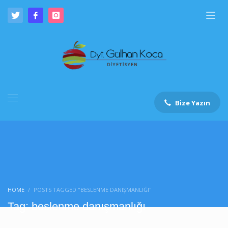
Bize Yazın
HOME
POSTS TAGGED "BESLENME DANIŞMANLIĞI"
Tag: beslenme danışmanlığı