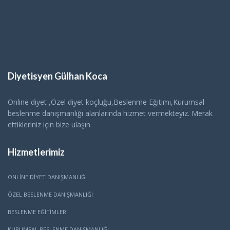
Diyetisyen Gülhan Koca
Online diyet ,Özel diyet koçluğu,Beslenme Eğitimi,Kurumsal
beslenme danışmanlığı alanlarında hizmet vermekteyiz. Merak
ettikleriniz için bize ulaşın
Hizmetlerimiz
ONLINE DIYET DANIŞMANLIĞI
ÖZEL BESLENME DANIŞMANLIĞI
BESLENME EĞITIMLERI
KURUMSAL BESLENME DANIŞMANLIĞI