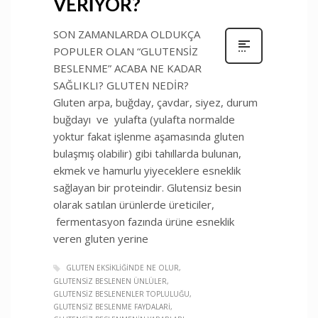
VERİYOR?
SON ZAMANLARDA OLDUKÇA
POPULER OLAN “GLUTENSİZ
BESLENME” ACABA NE KADAR
SAĞLIKLI? GLUTEN NEDİR?
Gluten arpa, buğday, çavdar, siyez, durum
buğdayı ve yulafta (yulafta normalde
yoktur fakat işlenme aşamasında gluten
bulaşmış olabilir) gibi tahıllarda bulunan,
ekmek ve hamurlu yiyeceklere esneklik
sağlayan bir proteindir. Glutensiz besin
olarak satılan ürünlerde üreticiler,
fermentasyon fazında ürüne esneklik
veren gluten yerine
GLUTEN EKSIKLIĞINDE NE OLUR
GLUTENSIZ BESLENEN ÜNLÜLER
GLUTENSIZ BESLENENLER TOPLULUĞU
GLUTENSIZ BESLENME FAYDALARI