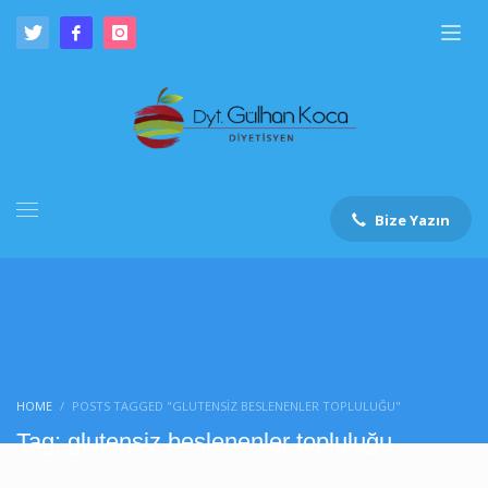
Bize Yazın
HOME
POSTS TAGGED "GLUTENSIZ BESLENENLER TOPLULUĞU"
Tag: glutensiz beslenenler topluluğu