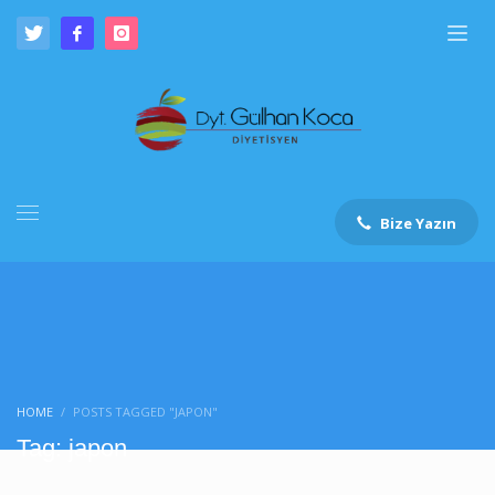
Bize Yazın
HOME
POSTS TAGGED "JAPON"
Tag: japon