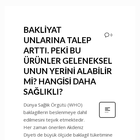
BAKLİYAT
0
UNLARINA TALEP
ARTTI. PEKİ BU
ÜRÜNLER GELENEKSEL
UNUN YERİNİ ALABİLİR
Mİ? HANGİSİ DAHA
SAĞLIKLI?
Dünya Sağlık Örgütü (WHO)
baklagillerin beslenmeye dahil
edilmesini teşvik etmektedir.
Her zaman önerilen Akdeniz
Diyeti de büyük ölçüde baklagil tüketimine