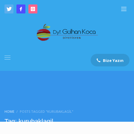
Bize Yazın
HOME
POSTS TAGGED "KURUBAKLAGIL"
Tag: kurubaklagil