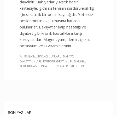
dayalıdır. Bakliyatlar yüksek besin
kalitesiyle, gıda sisteminin sürdürülebilirliği
için stratejik bir besin kaynağıdır. Yetersiz
beslenmenin azaltılmasına katkıda
bulunurlar. Bakliyatlar kalp hastalığı ve
diyabet gibi kronik hastalıklara karşı
koruyucudur. Magnezyum, demir, çinko,
potasyum ve B vitaminlerinin
BAKLAGIL
BAKLAGIL UNLARI
BAKLIYAT
BAKLIYAT UNLARI
KARBONHIDRAT
KURUBAKLAGIL
KURUBAKLAGIL UNLARI
LIF
POSA
PROTEIN
UN
SON YAZILAR