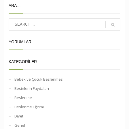
ARA…
YORUMLAR
KATEGORILER
Bebek ve Çocuk Beslenmesi
Besinlerin Faydaları
Beslenme
Beslenme Eğitimi
Diyet
Genel