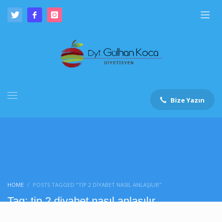
Bize Yazın
HOME
POSTS TAGGED "TIP 2 DIYABET NASIL ANLAŞILIR"
Tag: tip 2 diyabet nasıl anlaşılır