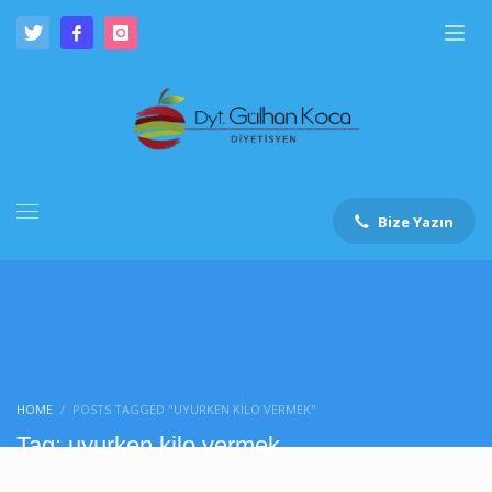
Bize Yazın
HOME
POSTS TAGGED "UYURKEN KILO VERMEK"
Tag: uyurken kilo vermek