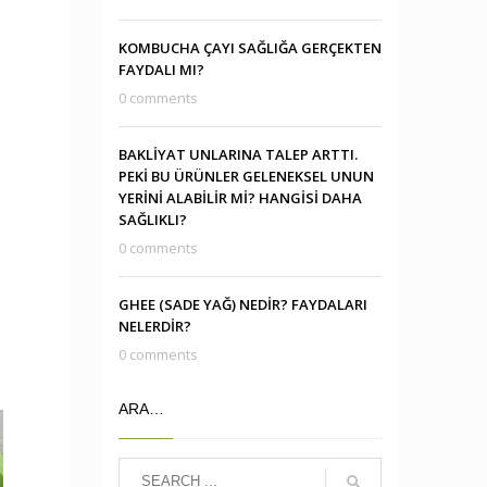
KOMBUCHA ÇAYI SAĞLIĞA GERÇEKTEN
FAYDALI MI?
0 comments
BAKLİYAT UNLARINA TALEP ARTTI.
PEKİ BU ÜRÜNLER GELENEKSEL UNUN
YERİNİ ALABİLİR Mİ? HANGİSİ DAHA
SAĞLIKLI?
0 comments
GHEE (SADE YAĞ) NEDİR? FAYDALARI
NELERDİR?
0 comments
ARA…