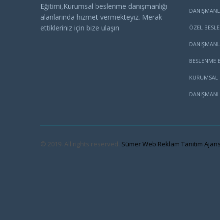
Eğitimi,Kurumsal beslenme danışmanlığı
DANIŞMANL
alanlarında hizmet vermekteyiz. Merak
ettikleriniz için bize ulaşın
ÖZEL BESL
DANIŞMANL
BESLENME E
KURUMSAL 
DANIŞMANL
© 2019. All rights reserved.
Sümer Web Reklam Tanıtım Ajans