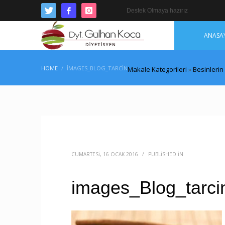
Destek Olmaya hazırız
ANASA
HOME
IMAGES_BLOG_TARCIN
Makale Kategorileri
»
Besinlerin
CUMARTESI, 16 OCAK 2016
/
PUBLISHED IN
images_Blog_tarci