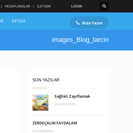
HESAPLAMALAR
İLETİŞİM
LOGIN
AR
İLETİŞİM
Bize Yazın
images_Blog_tarcin
SON YAZILAR
Sağlıklı Zayıflamak
0 comments
ZERDEÇALIN FAYDALARI
0 comments