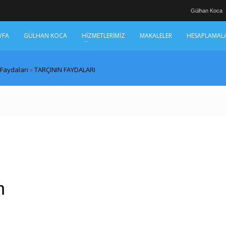
Gülhan Koca
YFA
GÜLHAN KOCA
HİZMETLERİMİZ
MAKALELER
HESAPLAMAL
 Faydaları
»
TARÇININ FAYDALARI
n