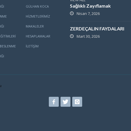
Sağlıklı Zayıflamak
IĞI
GÜLHAN KOCA
Nisan 7, 2026
ENME
HİZMETLERİMİZ
IĞI
MAKALELER
ZERDEÇALIN FAYDALARI
Mart 30, 2026
ĞITIMLERI
HESAPLAMALAR
BESLENME
İLETİŞİM
IĞI
ı
.