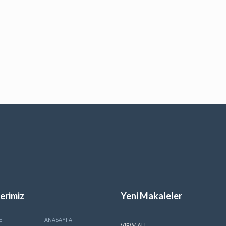
erimiz
Yeni Makaleler
ET
ANASAYFA
VIEW ALL