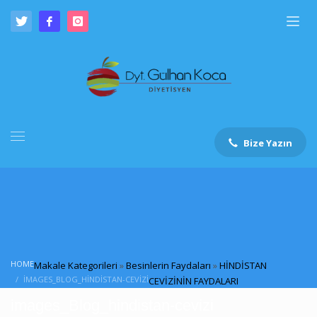
Bize Yazın
HOME
Makale Kategorileri
»
Besinlerin Faydaları
»
HİNDİSTAN
IMAGES_BLOG_HINDISTAN-CEVIZI
CEVİZİNİN FAYDALARI
images_Blog_hindistan-cevizi