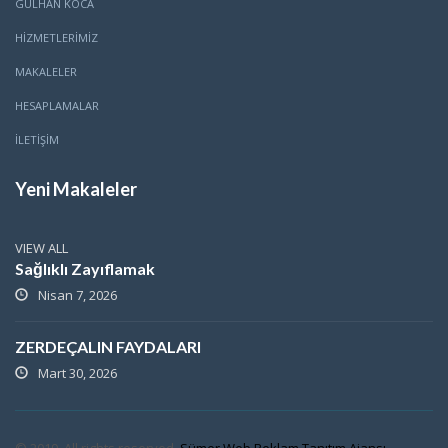
GÜLHAN KOCA
HİZMETLERİMİZ
MAKALELER
HESAPLAMALAR
İLETİŞİM
Yeni Makaleler
VIEW ALL
Sağlıklı Zayıflamak
Nisan 7, 2026
ZERDEÇALIN FAYDALARI
Mart 30, 2026
© 2019. All rights reserved.
Sümer Web Reklam Tanıtım Ajansı
.