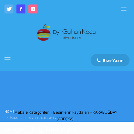
Bize Yazın
HOME
Makale Kategorileri
»
Besinlerin Faydaları
»
KARABUĞDAY
IMAGES_BLOG_KARABUGDAY
(GREÇKA)
images_Blog_karabugday